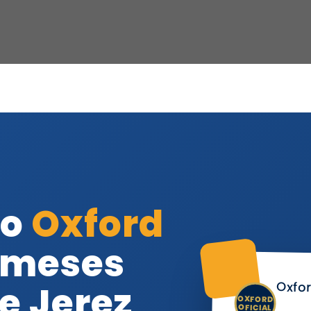
do
Oxford
r meses
Oxfor
e Jerez
OXFORD
OFICIAL