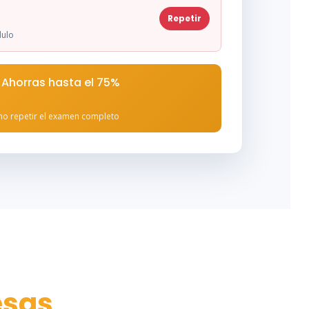
Repetir
dulo
 Ahorras hasta el 75%
 no repetir el examen completo
esas