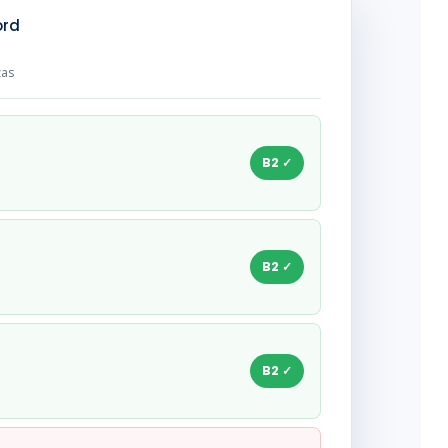
ord
zas
B2 ✓
B2 ✓
B2 ✓