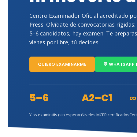
Centro Examinador Oficial acreditado p
Press
. Olvídate de convocatorias rígidas
5–6 candidatos, hay examen.
Te preparas
vienes por libre
, tú decides.
QUIERO EXAMINARME
💬 WHATSAPP 
5–6
A2–C1
∞
Y os examináis (sin esperar)
Niveles MCER certificados
Cert