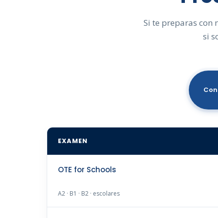
Si te preparas con 
si s
Con
EXAMEN
OTE for Schools
A2 · B1 · B2 · escolares