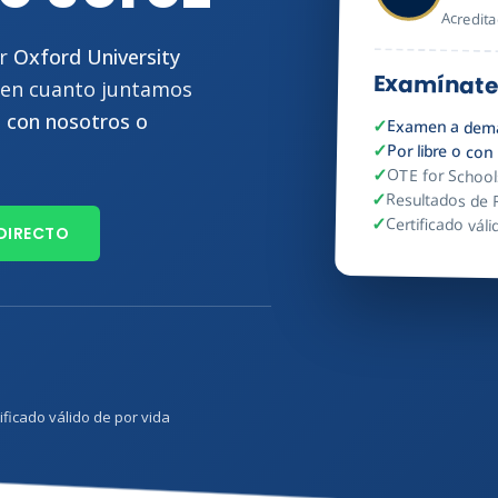
Acredita
or
Oxford University
Examínate
: en cuanto juntamos
 con nosotros o
Examen a dem
Por libre o con
OTE for School
Resultados de R
Certificado váli
DIRECTO
ificado válido de por vida