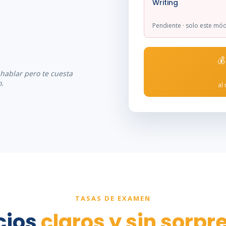
Writing
Pendiente · solo este mó

 hablar pero te cuesta
o.
al
TASAS DE EXAMEN
cios
claros y sin sorpr