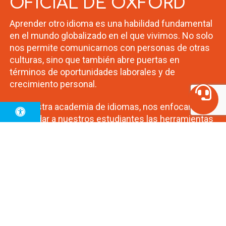
OFICIAL DE OXFORD
Aprender otro idioma es una habilidad fundamental
en el mundo globalizado en el que vivimos. No solo
nos permite comunicarnos con personas de otras
culturas, sino que también abre puertas en
términos de oportunidades laborales y de
crecimiento personal.
En nuestra academia de idiomas, nos enfocamos
en brindar a nuestros estudiantes las herramientas
necesarias para dominar el idioma de su elección, a
través de un enfoque personalizado y una
enseñanza innovadora. Aprender un idioma nunca
ha sido tan importante y nosotros estamos aquí
para ayudarte a alcanzar tus metas lingüísticas.