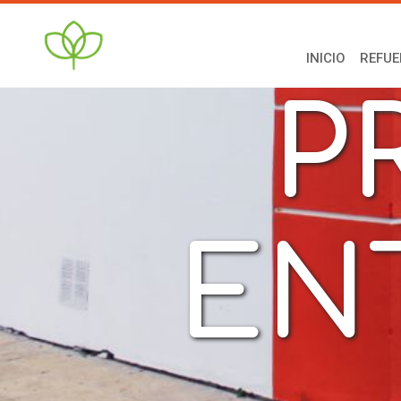
A
INICIO
REFUE
P
EN