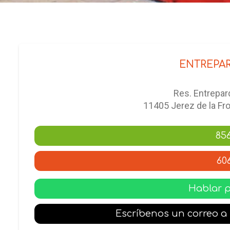
ENTREPAR
Res. Entreparq
11405 Jerez de la F
856
60
Hablar 
Escríbenos un correo 