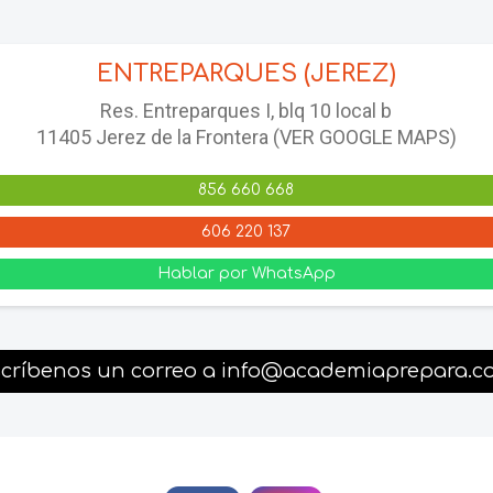
ENTREPARQUES (JEREZ)
Res. Entreparques I, blq 10 local b
11405 Jerez de la Frontera (VER GOOGLE MAPS)
856 660 668
606 220 137
Hablar por WhatsApp
críbenos un correo a info@academiaprepara.