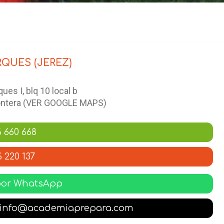
QUES (JEREZ)
ues I, blq 10 local b
rontera (VER GOOGLE MAPS)
 660 668
6 220 137
por WhatsApp
a info@academiaprepara.com