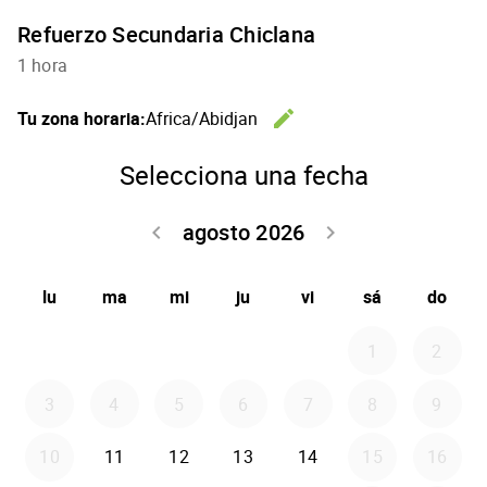
Refuerzo Secundaria Chiclana
1 hora
edit
Tu zona horaria:
Africa/Abidjan
Cambiar l
Selecciona una fecha
agosto 2026
keyboard_arrow_left
keyboard_arrow_right
Volver julio 2
Seguir 
lu
ma
mi
ju
vi
sá
do
1
2
3
4
5
6
7
8
9
10
11
12
13
14
15
16