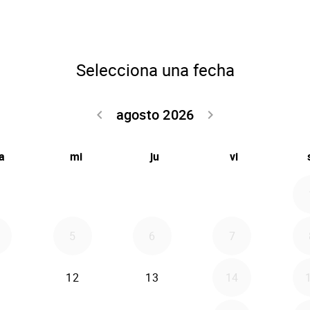
Selecciona una fecha
agosto 2026
keyboard_arrow_left
keyboard_arrow_right
Volver julio 2
Seguir 
a
mi
ju
vi
5
6
7
12
13
14