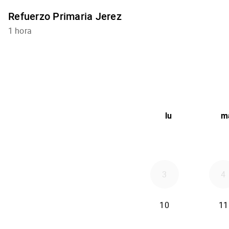
Refuerzo Primaria Jerez
1 hora
lu
m
3
4
10
11